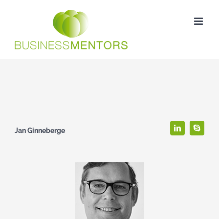
Ga
naar
inhoud
Jan Ginneberge